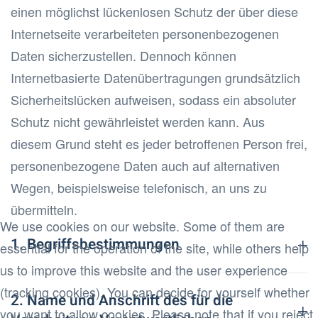
einen möglichst lückenlosen Schutz der über diese
Internetseite verarbeiteten personenbezogenen
Daten sicherzustellen. Dennoch können
Internetbasierte Datenübertragungen grundsätzlich
Sicherheitslücken aufweisen, sodass ein absoluter
Schutz nicht gewährleistet werden kann. Aus
diesem Grund steht es jeder betroffenen Person frei,
personenbezogene Daten auch auf alternativen
Wegen, beispielsweise telefonisch, an uns zu
übermitteln.
We use cookies on our website. Some of them are
1. Begriffsbestimmungen
essential for the operation of the site, while others help
us to improve this website and the user experience
(tracking cookies). You can decide for yourself whether
2. Name und Anschrift des für die
you want to allow cookies. Please note that if you reject