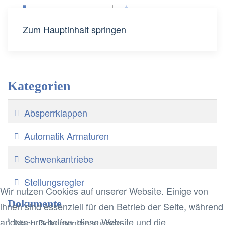
Zum Hauptinhalt springen
Kategorien
Ordner
Absperrklappen
Ordner
Automatik Armaturen
Ordner
Schwenkantriebe
Ordner
Stellungsregler
Wir nutzen Cookies auf unserer Website. Einige von
Dokumente
ihnen sind essenziell für den Betrieb der Seite, während
andere uns helfen, diese Website und die
Nach Dokumenten suchen