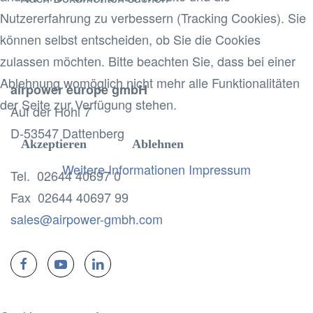
Nutzererfahrung zu verbessern (Tracking Cookies). Sie
können selbst entscheiden, ob Sie die Cookies
zulassen möchten. Bitte beachten Sie, dass bei einer
Ablehnung womöglich nicht mehr alle Funktionalitäten
airpower europe gmbH
×
- Bedienungsanleitungen
×
der Seite zur Verfügung stehen.
Auf der Hohl 7
D-53547 Dattenberg
Akzeptieren
Ablehnen
Weitere Informationen
Impressum
Tel. 02644 40697 0
Fax 02644 40697 99
sales@airpower-gmbh.com